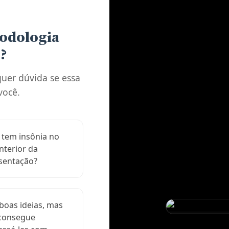
todologia
?
quer dúvida se essa
você.
 tem insônia no
nterior da
sentação?
boas ideias, mas
consegue