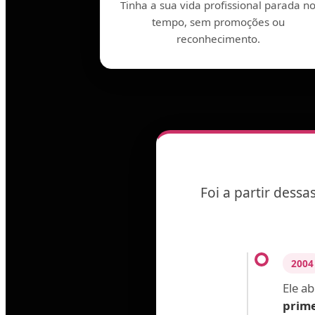
Tinha a sua vida profissional parada n
tempo, sem promoções ou
reconhecimento.
Foi a partir dess
2004
Ele a
prime