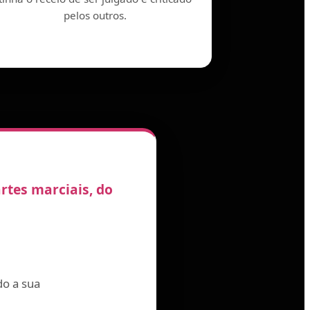
pelos outros.
rtes marciais, do
do a sua