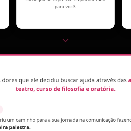
o
para você.
as dores que ele decidiu buscar ajuda através das
a
teatro, curso de filosofia e oratória.
briu um caminho para a sua jornada na comunicação fazen
ira palestra.