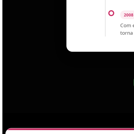
2008
Com e
torna