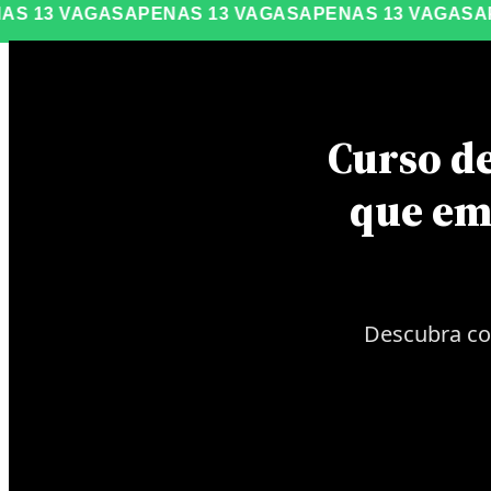
3 VAGAS
APENAS 13 VAGAS
APENAS 13 VAGAS
APENA
Curso d
que em
Descubra co