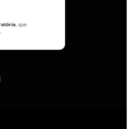
ratória
, que
.